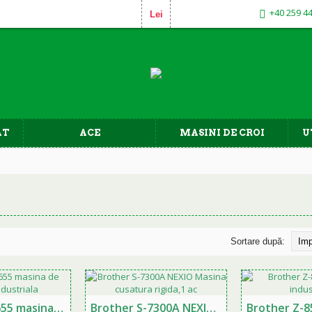
+40 259 4
Lei
AT
ACE
MASINI DE CROI
U
Sortare după:
Brother PR655 masina de brodat industriala
Brother S-7300A NEXIO Masina cusatura rigida,1 ac