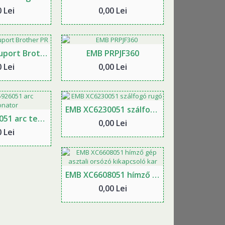
 Lei
0,00 Lei
EMB masa/suport Brother PR
EMB PRPJF360
 Lei
0,00 Lei
EMB XC6230051 szálfogó rugó
EMB XC5926051 arc tensionator
0,00 Lei
 Lei
EMB XC6608051 hímző gép asztali orsózó kikapcsoló kar
0,00 Lei