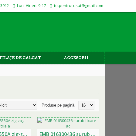
43912
Luni-Vineri: 9-17
totpentrucusut@gmail.com
TILAJE DE CALCAT
ACCESORII
Produse pe pagină:
Brother Z-8550A zig-zag industriala
EMB 016300436 surub fixare ac