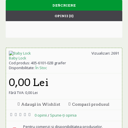
DESCRIERE
OPINII (0)
Vizualizari: 2691
Baby Lock
Cod produs:
405-6101-02B graifer
Disponibilitate:
În Stoc
0,00 Lei
Fără TVA: 0,00 Lei
Adaugă in Wishlist
Compară produsul
0 opinii
Spune-ţi opinia
/
Pentru comenzi si disponibilitatea produselor.