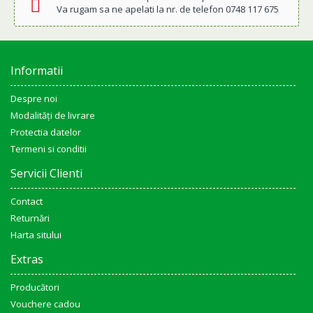
Va rugam sa ne apelati la nr. de telefon 0748 117 675
Informatii
Despre noi
Modalități de livrare
Protectia datelor
Termeni si conditii
Servicii Clienti
Contact
Returnări
Harta sitului
Extras
Producători
Vouchere cadou