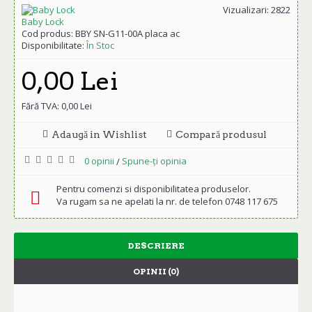
Vizualizari: 2822
Baby Lock
Cod produs:
BBY SN-G11-00A placa ac
Disponibilitate:
În Stoc
0,00 Lei
Fără TVA: 0,00 Lei
Adaugă in Wishlist
Compară produsul
0 opinii
Spune-ţi opinia
/
Pentru comenzi si disponibilitatea produselor.
Va rugam sa ne apelati la nr. de telefon 0748 117 675
DESCRIERE
OPINII (0)