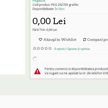
Pegasus
Cod produs:
PEG 202703 graifer
Disponibilitate:
În Stoc
0,00 Lei
Fără TVA: 0,00 Lei
Adaugă in Wishlist
Compară pr
0 opinii
Spune-ţi opinia
/
Pentru comenzi si disponibilitatea produsel
Va rugam sa ne apelati la nr. de telefon 07