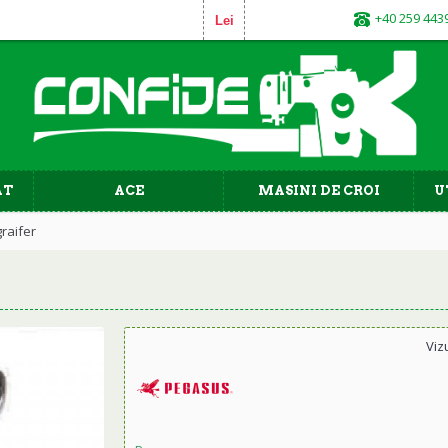
+40 259 443
Lei
AT
ACE
MASINI DE CROI
U
raifer
Viz