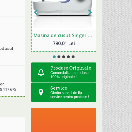
Masina de cusut Singer M3405
790,01 Lei
odusul
Produse Originale
Comercializam produse
100% originale !
or.
Service
48 117 675
Oferim servici de tip
service pentru produse !