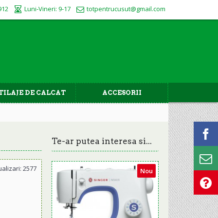
912
Luni-Vineri: 9-17
totpentrucusut@gmail.com
TILAJE DE CALCAT
ACCESORII
Te-ar putea interesa si...
ualizari: 2577
Nou
708