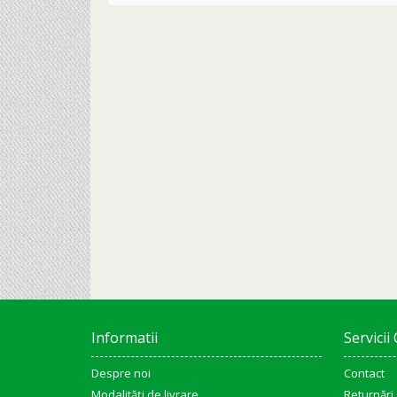
Informatii
Servicii 
Despre noi
Contact
Modalități de livrare
Returnări