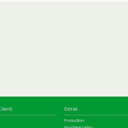
Clienti
Extras
Producători
Vouchere cadou