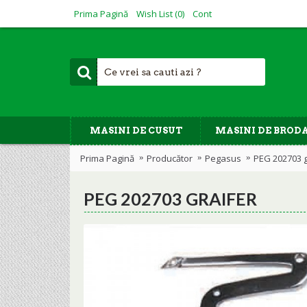
Prima Pagină
Wish List (
0
)
Cont
MASINI DE CUSUT
MASINI DE BROD
Prima Pagină
Producător
Pegasus
PEG 202703 g
PEG 202703 GRAIFER