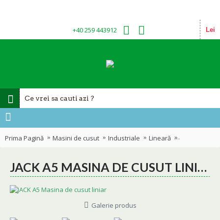
+40 259 443912
Lei
Prima Pagină
Masini de cusut
Industriale
Lineară
JACK A5 Masin
JACK A5 MASINA DE CUSUT LINIAR
Galerie produs