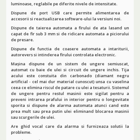
luminoase, reglabile pe diferite nivele de intensitate.
Dispune de port USB care permite alimentarea de
accesorii si reactualizarea software-ului la versiuni noi.
Dispune de taierea automata a firului de ata lasand un
capat de fir sub 3 mm si de ridicare automata a piciorului
de presare.
Dispune de functia de coasere automata a intariturii,
autorevers si intinderea firului controlata electronic.
Mașina
dispune de un sistem de ungere semiuscat,
automat cu baie de ulei si circuit de ungere inchis. Tija
acului este constuita din
carbonado
(diamant negru
artificial - cel mai dur material cunoscut) unsa cu vaselina
ceea ce elimina riscul de patare cu ulei a tesaturii. Sistemul
de ungere pentru restul masinii este sigilat pentru a
preveni intrarea prafului in interior pentru o longevitate
sporita si dispune de alarma automata atunci cand este
prea mult sau prea putin ulei eliminand blocarea masinii
sau scurgerile de ulei.
Are ghid vocal care da alarma si furnizeaza solutii la
probleme.