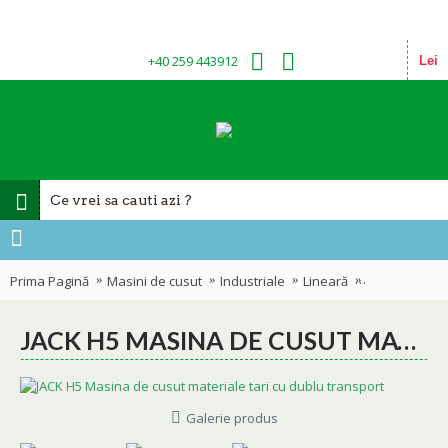
+40 259 443912
Lei
Prima Pagină
Masini de cusut
Industriale
Lineară
JACK H5 Masin
JACK H5 MASINA DE CUSUT MATERIALE TARI CU DUBLU TRANSPORT
Galerie produs