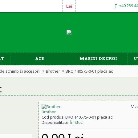
+40 259 4
Lei
AT
ACE
MASINI DE CROI
U
de schimb si accesorii
Brother
BRO 140575-0-01 placa ac
C
Viz
Brother
Cod produs:
BRO 140575-0-01 placa ac
Disponibilitate:
În Stoc