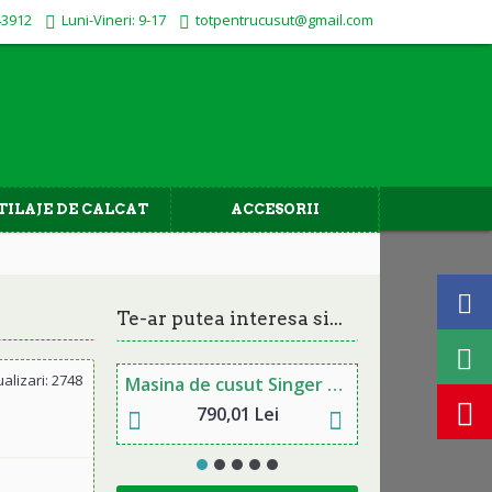
43912
Luni-Vineri: 9-17
totpentrucusut@gmail.com
TILAJE DE CALCAT
ACCESORII
Te-ar putea interesa si...
ualizari: 2748
Masina de cusut Singer M3405
Nou
790,01 Lei
708