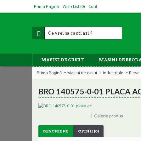
Prima Pagină
Wish List (
0
)
Cont
MASINI DE CUSUT
MASINI DE BROD
Prima Pagină
Masini de cusut
Industriale
Piese 
BRO 140575-0-01 PLACA A
Galerie produs
DESCRIERE
OPINII (0)