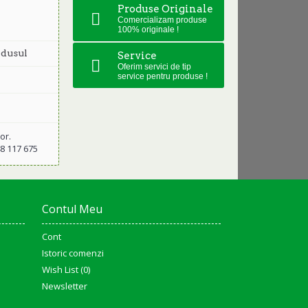
Produse Originale
Comercializam produse
100% originale !
dusul
Service
Oferim servici de tip
service pentru produse !
or.
48 117 675
Contul Meu
Cont
Istoric comenzi
Wish List (
0
)
Newsletter