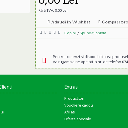
0,00 Lei
Fără TVA: 0,00 Lei
Adaugă in Wishlist
Compară pro
0 opinii
Spune-ţi opinia
/
Pentru comenzi si disponibilitatea produsel
Va rugam sa ne apelati la nr. de telefon 07
Clienti
Extras
Producători
Vouchere cadou
lui
Afiliaţi
Oferte speciale