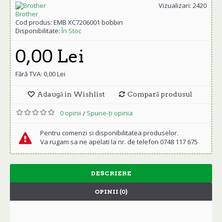
Vizualizari: 2420
Brother
Cod produs:
EMB XC7206001 bobbin
Disponibilitate:
În Stoc
0,00 Lei
Fără TVA: 0,00 Lei
Adaugă in Wishlist
Compară produsul
0 opinii
Spune-ţi opinia
/
Pentru comenzi si disponibilitatea produselor.
Va rugam sa ne apelati la nr. de telefon 0748 117 675
DESCRIERE
OPINII (0)