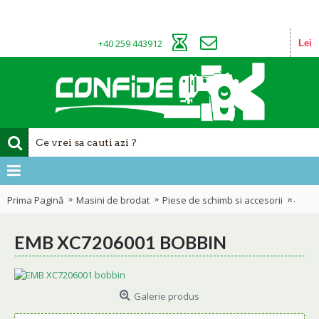
+40 259 443912
Lei
Prima Pagină
Masini de brodat
Piese de schimb si accesorii
EMB 
EMB XC7206001 BOBBIN
Galerie produs